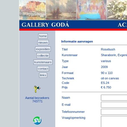
home
Informatie aanvragen
nieuws
exposities
Titel
Rosebush
Kunstenaar
Sharaborin, Evgeni
collectie
Type
various
kunstenaars
Jaar
2009
contact
Formaat
90 x 110
links
Techniek
oil on canvas
Code
ES.24
Prijs
€ 6.750
Naam
Aantal bezoekers
743771
E-mail
Telefoonnummer
Vraag/opmerking