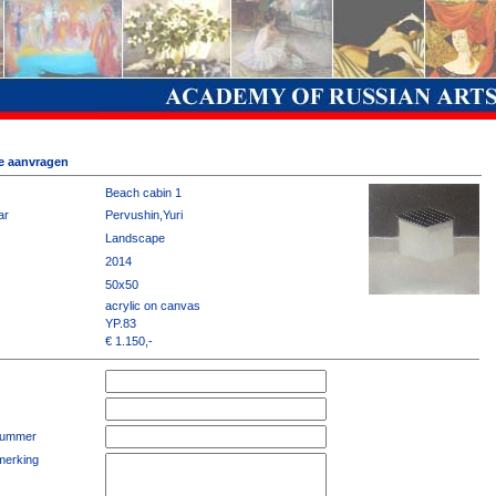
ie aanvragen
Beach cabin 1
ar
Pervushin,Yuri
Landscape
2014
50x50
acrylic on canvas
YP.83
€ 1.150,-
nummer
merking