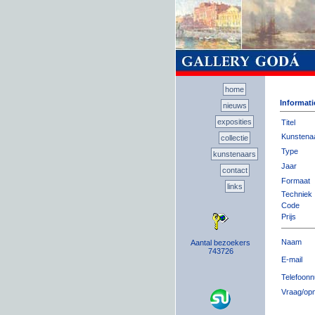
home
Informat
nieuws
exposities
Titel
Kunstena
collectie
Type
kunstenaars
Jaar
contact
Formaat
links
Techniek
Code
Prijs
Naam
Aantal bezoekers
743726
E-mail
Telefoon
Vraag/op