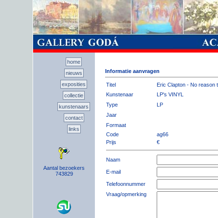
home
Informatie aanvragen
nieuws
exposities
Titel
Eric Clapton - No reason 
Kunstenaar
LP's VINYL
collectie
Type
LP
kunstenaars
Jaar
contact
Formaat
links
Code
ag66
Prijs
€
Naam
Aantal bezoekers
E-mail
743829
Telefoonnummer
Vraag/opmerking