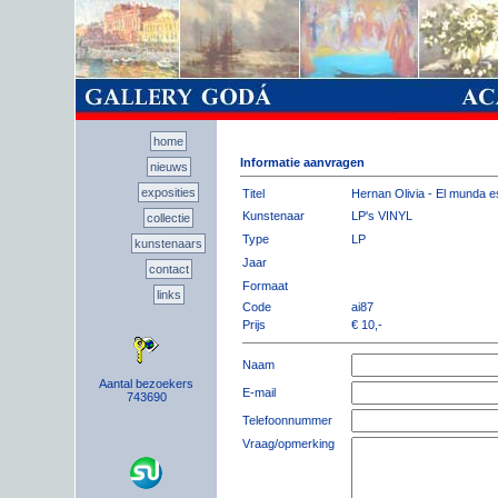
home
Informatie aanvragen
nieuws
exposities
Titel
Hernan Olivia - El munda e
Kunstenaar
LP's VINYL
collectie
Type
LP
kunstenaars
Jaar
contact
Formaat
links
Code
ai87
Prijs
€ 10,-
Naam
Aantal bezoekers
E-mail
743690
Telefoonnummer
Vraag/opmerking