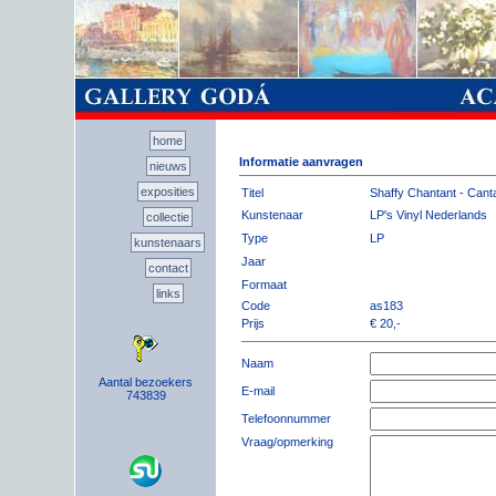
home
Informatie aanvragen
nieuws
exposities
Titel
Shaffy Chantant - Cant
Kunstenaar
LP's Vinyl Nederlands
collectie
Type
LP
kunstenaars
Jaar
contact
Formaat
links
Code
as183
Prijs
€ 20,-
Naam
Aantal bezoekers
E-mail
743839
Telefoonnummer
Vraag/opmerking