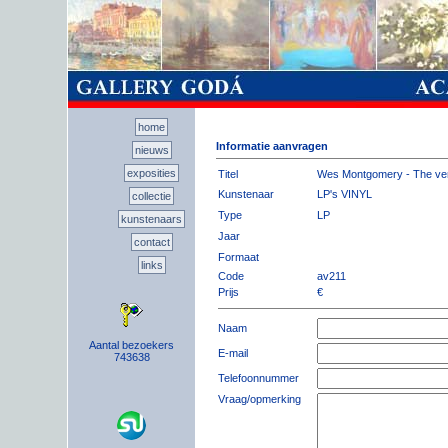
home
Informatie aanvragen
nieuws
exposities
Titel
Wes Montgomery - The ve
Kunstenaar
LP's VINYL
collectie
Type
LP
kunstenaars
Jaar
contact
Formaat
links
Code
av211
Prijs
€
Naam
Aantal bezoekers
E-mail
743638
Telefoonnummer
Vraag/opmerking